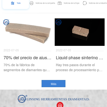
Todo
Noticias de la compañía
Noticias de la Expo
Noticias de la Industri
2022-07-05
2022-07-05
70% del precio de ajuste de planificación de fábrica del segmento de diamantes debido al aumento del precio del polvo de diamante
Liquid phase sintering and solid phase sintering of diamond segment
70% de la fábrica de
Hay tres pasos durante el
segmentos de diamantes que
proceso de procesamiento por
desde JiangXi planean ajustar
lotes de la mezcla de
el precio debido al aumento del
diamantes, en primer lugar,
Más
precio del polvo de diamante
mediante la mezcla en seco,
que consiste en unir el
aglutinante metálico, los
diamantes y el aglutinante
artificial mediante agitación