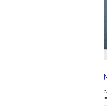
N
C
a