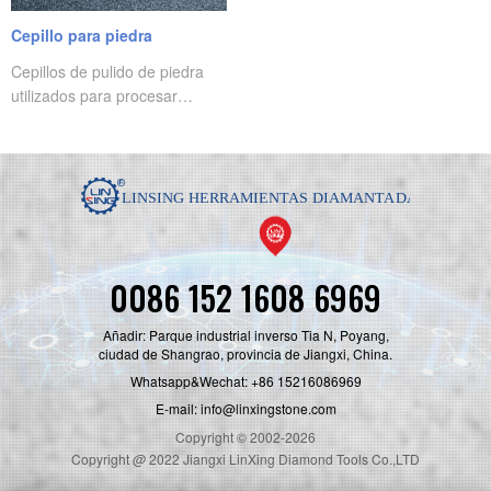
Cepillo para piedra
Cepillos de pulido de piedra
utilizados para procesar
ladrillos antiguos, superficies
planas de gres porcelánico,
superficies convexas y de piel
de oveja y otras superficies de
imitación mate
0086 152 1608 6969
Añadir: Parque industrial inverso Tia N, Poyang,
ciudad de Shangrao, provincia de Jiangxi, China.
Whatsapp&Wechat: +86 15216086969
E-mail: info@linxingstone.com
Copyright © 2002-2026
Copyright
@
2022 Jiangxi LinXing Diamond Tools Co.,LTD