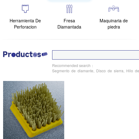
Herramienta De
Fresa
Maquinaria de
Perforacion
Diamantada
piedra
Recommended search：
Segmento
de
diamante,
Disco
de
sierra,
Hilo
d